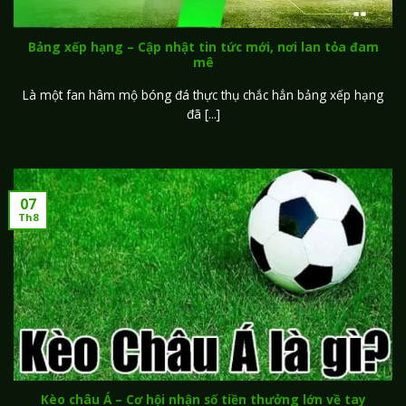
Bảng xếp hạng – Cập nhật tin tức mới, nơi lan tỏa đam
mê
Là một fan hâm mộ bóng đá thực thụ chắc hẳn bảng xếp hạng
đã [...]
07
Th8
Kèo châu Á – Cơ hội nhận số tiền thưởng lớn về tay