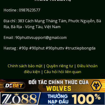
Hotline : 0987623577
Địa chỉ : 383 Cách Mạng Tháng Tám, Phước Nguyễn, Bà
Rịa, Bà Rịa - Vũng Tàu, Việt Nam
Email :
90phuttvsupport@gmail.com
Hastag : #90p #90phut #90phuttv #tructiepbongda
Chính sách bảo mật
|
Quyền riêng tư
|
Điều khoản
điều kiện
|
Câu hỏi hỏi liên quan
Copyright 2026 ©
90phut.ong