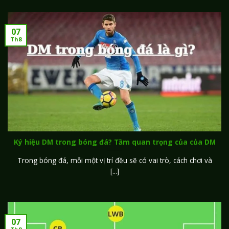
07
Th8
Ký hiệu DM trong bóng đá? Tầm quan trọng của của DM
Trong bóng đá, mỗi một vị trí đều sẽ có vai trò, cách chơi và
[...]
07