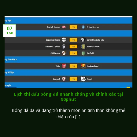
07
Th8
Lịch thi đấu bóng đá nhanh chóng và chính xác tại
90phut
Bóng đá đã và đang trở thành món ăn tinh thần không thể
thiếu của [...]