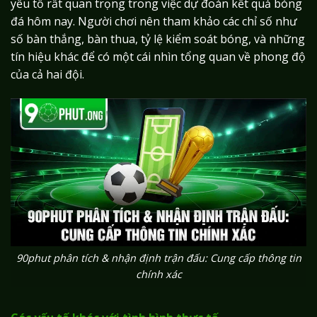
yếu tố rất quan trọng trong việc dự đoán kết quả bóng
đá hôm nay. Người chơi nên tham khảo các chỉ số như
số bàn thắng, bàn thua, tỷ lệ kiểm soát bóng, và những
tín hiệu khác để có một cái nhìn tổng quan về phong độ
của cả hai đội.
90phut phân tích & nhận định trận đấu: Cung cấp thông tin
chính xác