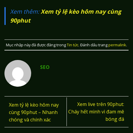
Xem thêm:
Xem tỷ lệ kèo hôm nay cùng
90phut
Mục nhập này đã được đăng trong
Tin tức
. Đánh dấu trang
permalink
.
SEO
Xem live trên 90phut:
Xem tỷ lệ kèo hôm nay
Cháy hết mình vì đam mê
cùng 90phut – Nhanh
bóng đá
chóng và chính xác