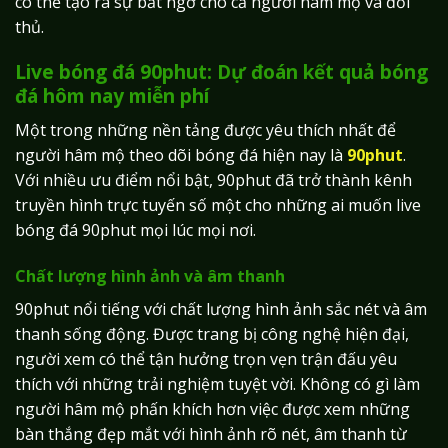
có thể tạo ra sự bất ngờ cho cả người hâm mộ và đối
thủ.
Live bóng đá 90phut: Dự đoán kết quả bóng
đá hôm nay miễn phí
Một trong những nền tảng được yêu thích nhất để
người hâm mộ theo dõi bóng đá hiện nay là
90phut
.
Với nhiều ưu điểm nổi bật, 90phut đã trở thành kênh
truyền hình trực tuyến số một cho những ai muốn live
bóng đá 90phut mọi lúc mọi nơi.
Chất lượng hình ảnh và âm thanh
90phut nổi tiếng với chất lượng hình ảnh sắc nét và âm
thanh sống động. Được trang bị công nghệ hiện đại,
người xem có thể tận hưởng trọn vẹn trận đấu yêu
thích với những trải nghiệm tuyệt vời. Không có gì làm
người hâm mộ phấn khích hơn việc được xem những
bàn thắng đẹp mắt với hình ảnh rõ nét, âm thanh từ