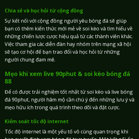
Chia sẻ và học hỏi từ cộng đồng
Sự kết nối với cộng đồng người yêu bóng đá sẽ giúp
bạn có thêm kiến thức mới mẻ về soi kèo và tìm hiểu về
những chiến lược cược hiệu quả từ các thành viên khác.
Việc tham gia các diễn đàn hay nhóm trên mạng xã hội
sẽ tạo cơ hội để bạn trao đổi và học hỏi từ những
người chung đam mê.
Mẹo khi xem live 90phut & soi kèo bóng đá
88
Để có được trải nghiệm tốt nhất từ soi kèo và live bóng
đá 90phut, người hâm mộ cần chú ý đến những lưu ý và
mẹo hữu ích trong quá trình theo dõi và đặt cược.
Kiểm soát tốc độ internet
Tốc độ internet là một yếu tố vô cùng quan trọng khi