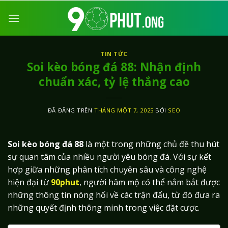
Chuyển
đến
nội
dung
TIN TỨC
Soi kèo bóng đá 88: Nhận định
chuẩn xác, tỷ lệ thắng cao
ĐÃ ĐĂNG TRÊN
THÁNG MỘT 7, 2025
BỞI
SEO
Soi kèo bóng đá 88
là một trong những chủ đề thu hút
sự quan tâm của nhiều người yêu bóng đá. Với sự kết
hợp giữa những phân tích chuyên sâu và công nghệ
hiện đại từ
90phut
, người hâm mộ có thể nắm bắt được
những thông tin nóng hổi về các trận đấu, từ đó đưa ra
những quyết định thông minh trong việc đặt cược.