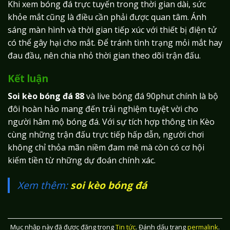
Khi xem bóng đá trực tuyến trong thời gian dài, sức
khỏe mắt cũng là điều cần phải được quan tâm. Ánh
sáng màn hình và thời gian tiếp xúc với thiết bị điện tử
có thể gây hại cho mắt. Để tránh tình trạng mỏi mắt hay
đau đầu, nên chia nhỏ thời gian theo dõi trận đấu.
Kết luận
Soi kèo bóng đá 88
và live bóng đá 90phut chính là bộ
đôi hoàn hảo mang đến trải nghiệm tuyệt vời cho
người hâm mộ bóng đá. Với sự tích hợp thông tin Kèo
cùng những trận đấu trực tiếp hấp dẫn, người chơi
không chỉ thỏa mãn niềm đam mê mà còn có cơ hội
kiếm tiền từ những dự đoán chính xác.
Xem thêm:
soi kèo bóng đá
Mục nhập này đã được đăng trong
Tin tức
. Đánh dấu trang
permalink
.