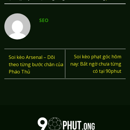
SEO
Soi kèo phạt góc hôm
Soi kèo Arsenal – Dõi
nay: Bất ngờ chưa từng
theo từng bước chân của
có tại 90phut
Pháo Thủ