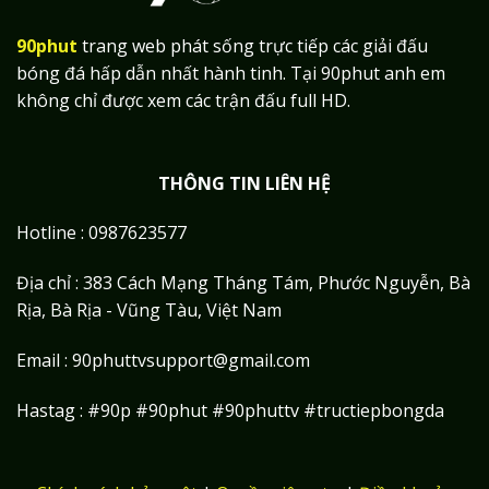
90phut
trang web phát sống trực tiếp các giải đấu
bóng đá hấp dẫn nhất hành tinh. Tại 90phut anh em
không chỉ được xem các trận đấu full HD.
THÔNG TIN LIÊN HỆ
Hotline : 0987623577
Địa chỉ : 383 Cách Mạng Tháng Tám, Phước Nguyễn, Bà
Rịa, Bà Rịa - Vũng Tàu, Việt Nam
Email :
90phuttvsupport@gmail.com
Hastag : #90p #90phut #90phuttv #tructiepbongda