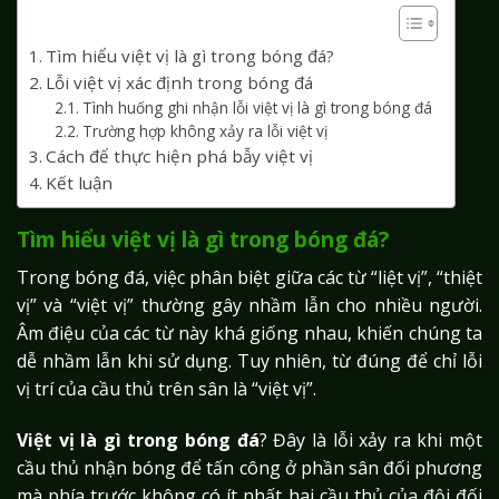
Mục lục
Tìm hiểu việt vị là gì trong bóng đá?
Lỗi việt vị xác định trong bóng đá
Tình huống ghi nhận lỗi việt vị là gì trong bóng đá
Trường hợp không xảy ra lỗi việt vị
Cách để thực hiện phá bẫy việt vị
Kết luận
Tìm hiểu việt vị là gì trong bóng đá?
Trong bóng đá, việc phân biệt giữa các từ “liệt vị”, “thiệt
vị” và “việt vị” thường gây nhầm lẫn cho nhiều người.
Âm điệu của các từ này khá giống nhau, khiến chúng ta
dễ nhầm lẫn khi sử dụng. Tuy nhiên, từ đúng để chỉ lỗi
vị trí của cầu thủ trên sân là “việt vị”.
Việt vị là gì trong bóng đá
? Đây là lỗi xảy ra khi một
cầu thủ nhận bóng để tấn công ở phần sân đối phương
mà phía trước không có ít nhất hai cầu thủ của đội đối